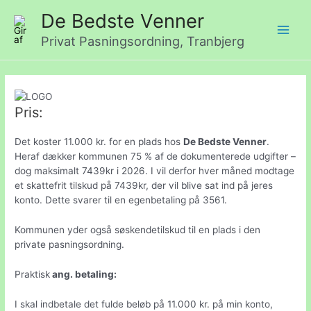
Gå
De Bedste Venner
til
indholdet
Privat Pasningsordning, Tranbjerg
Main
Men
Pris:
Det koster 11.000 kr. for en plads hos
De Bedste Venner
.
Heraf dækker kommunen 75 % af de dokumenterede udgifter –
dog maksimalt 7439kr
i 2026. I vil derfor hver måned modtage
et skattefrit tilskud på 7439kr, der vil blive sat ind på jeres
konto.
Dette svarer til en egenbetaling på 3561.
Kommunen yder også søskendetilskud til en plads i den
private
pasningsordning.
Praktisk
ang. betaling:
I skal indbetale det fulde beløb på 11.000 kr. på min konto,